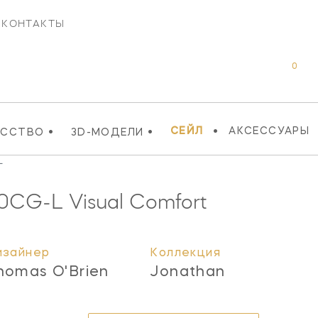
КОНТАКТЫ
0
•
•
•
СЕЙЛ
АКСЕССУАРЫ
УССТВО
3D-МОДЕЛИ
L
0CG-L
Visual Comfort
изайнер
Коллекция
homas O'Brien
Jonathan