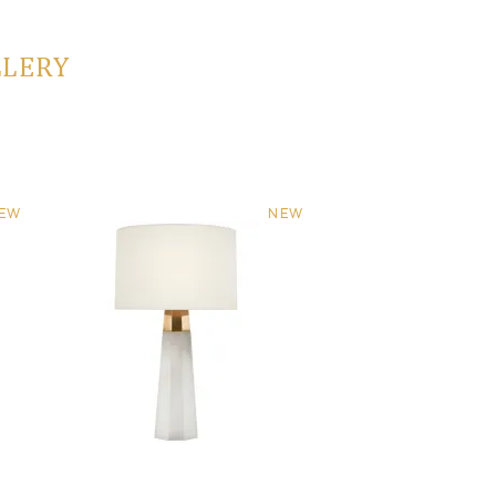
LLERY
EW
NEW