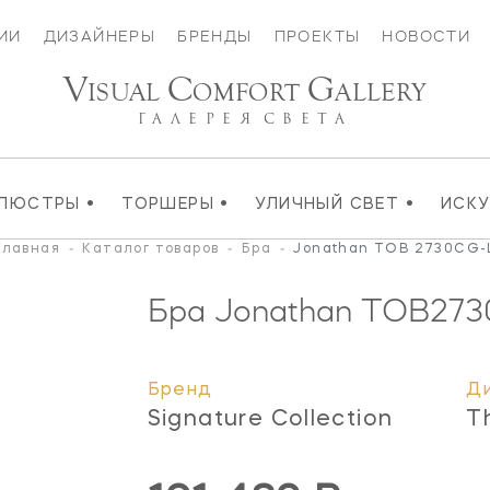
ИИ
ДИЗАЙНЕРЫ
БРЕНДЫ
ПРОЕКТЫ
НОВОСТИ
V
C
G
ISUAL
OMFORT
ALLERY
ГАЛЕРЕЯ
СВЕТА
•
•
•
ЛЮСТРЫ
ТОРШЕРЫ
УЛИЧНЫЙ СВЕТ
ИСК
Главная
-
Каталог товаров
-
Бра
-
Jonathan TOB 2730CG-
Бра Jonathan
TOB273
Бренд
Д
Signature Collection
T