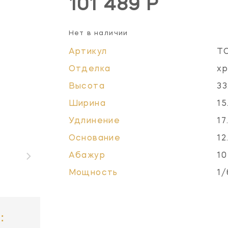
101 489 Р
Нет в наличии
Артикул
T
Отделка
хр
Высота
33
Ширина
15
Удлинение
17
Основание
12
Абажур
10
Мощность
1/
: