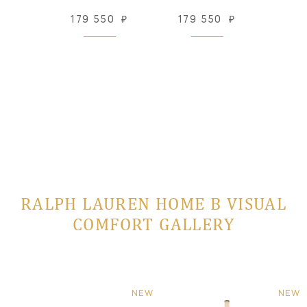
31
₽
179 550
₽
179 550
₽
147
 заказ
RALPH LAUREN HOME В VISUAL
COMFORT GALLERY
NEW
NEW