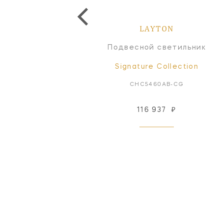
LAYTON
LAYTON
Бра
Подвесной светильник
Signature Collection
Signature Collection
CHD2455BZ-CG
CHC5460AB-CG
114 175
₽
116 937
₽
Под заказ