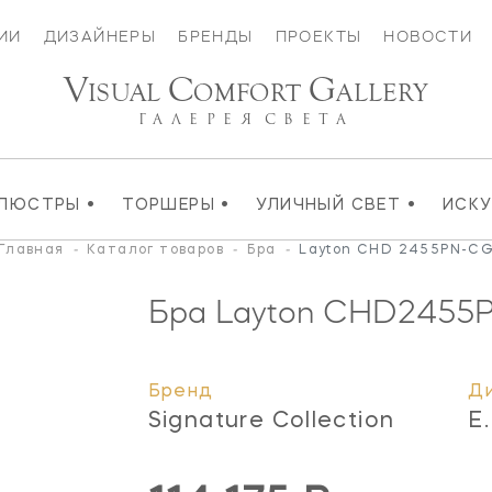
ИИ
ДИЗАЙНЕРЫ
БРЕНДЫ
ПРОЕКТЫ
НОВОСТИ
V
C
G
ISUAL
OMFORT
ALLERY
ГАЛЕРЕЯ
СВЕТА
•
•
•
ЛЮСТРЫ
ТОРШЕРЫ
УЛИЧНЫЙ СВЕТ
ИСК
Главная
-
Каталог товаров
-
Бра
-
Layton CHD 2455PN-C
Бра Layton
CHD2455
Бренд
Д
Signature Collection
E