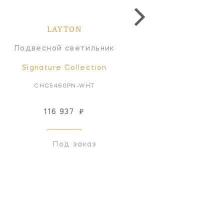
LAYTON
LAYTON
Подвесной светильник
Подвесной светильн
Signature Collection
Signature Collectio
CHC5460PN-WHT
CHC5460AB-WHT
116 937
₽
116 937
₽
Под заказ
Под заказ