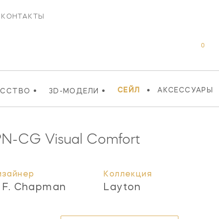
КОНТАКТЫ
0
•
•
•
СЕЙЛ
АКСЕССУАРЫ
УССТВО
3D-МОДЕЛИ
G
PN-CG
Visual Comfort
изайнер
Коллекция
. F. Chapman
Layton