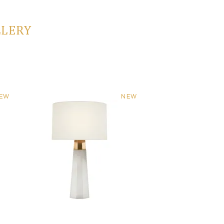
LLERY
EW
NEW