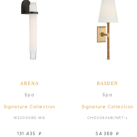
ARENA
BASDEN
Бра
Бра
Signature Collection
Signature Collection
WS2000BZ-WG
CHD2083AB/NRT-L
131 435
₽
54 369
₽