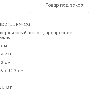
Товар под заказ
HD2455PN-CG
лированный никель, прозрачное
текло
 см
.4 см
.2 см
.8 х 12.7 см
60 Вт