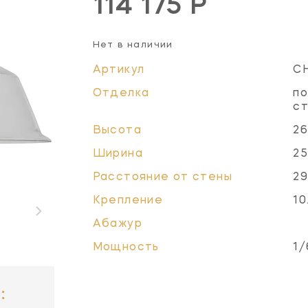
114 175 Р
Нет в наличии
Артикул
C
Отделка
по
с
Высота
26
Ширина
25
Расстояние от стены
29
Крепление
10
Абажур
Мощность
1/
: