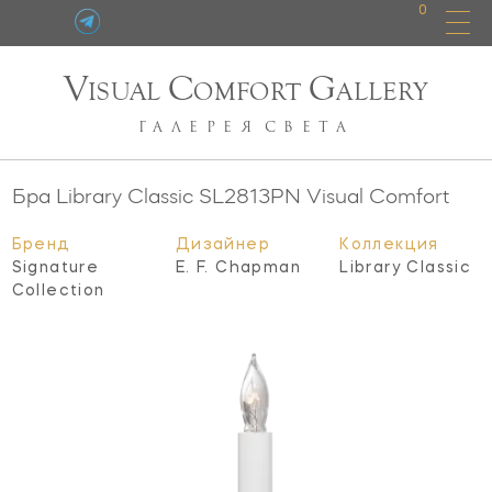
0
V
C
G
ISUAL
OMFORT
ALLERY
ГАЛЕРЕЯ
СВЕТА
Бра Library Classic
SL2813PN
Visual Comfort
Бренд
Дизайнер
Коллекция
Signature
E. F. Chapman
Library Classic
Collection