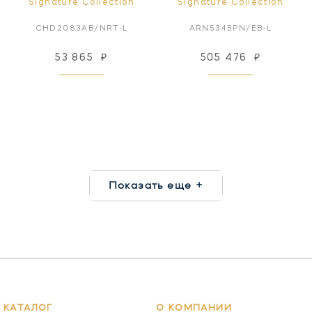
Signature Collection
Signature Collection
CHD2083AB/NRT-L
ARN5345PN/EB-L
53 865
₽
505 476
₽
Показать еще +
КАТАЛОГ
О КОМПАНИИ