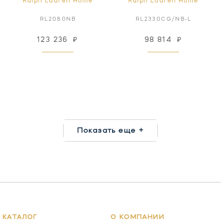
Ralph Lauren Home
Ralph Lauren Home
RL2080NB
RL2330CG/NB-L
123 236
₽
98 814
₽
Показать еще +
КАТАЛОГ
О КОМПАНИИ