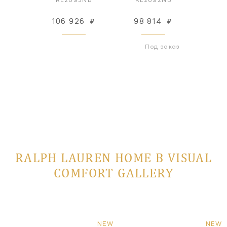
3PN
RL2093NB
RL2092NB
RL
26
₽
106 926
₽
98 814
₽
98
 заказ
Под заказ
RALPH LAUREN HOME В VISUAL
COMFORT GALLERY
NEW
NEW