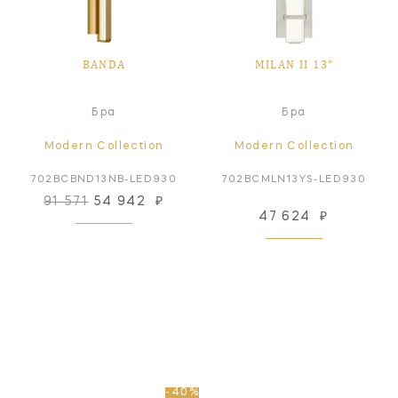
BANDA
MILAN II 13"
Бра
Бра
Modern Collection
Modern Collection
702BCBND13NB-LED930
702BCMLN13YS-LED930
91 571
54 942
₽
47 624
₽
-40%