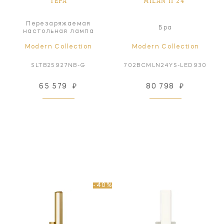
TEPA
MILAN II 24"
Перезаряжаемая
Бра
настольная лампа
Modern Collection
Modern Collection
SLTB25927NB-G
702BCMLN24YS-LED930
65 579
₽
80 798
₽
-40%