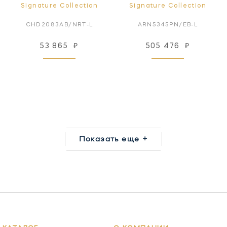
Signature Collection
Signature Collection
CHD2083AB/NRT-L
ARN5345PN/EB-L
53 865
₽
505 476
₽
Показать еще +