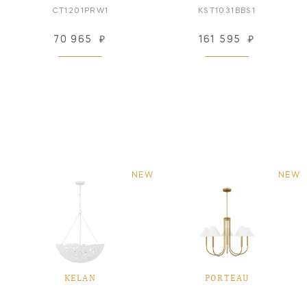
CT1201PRW1
KST1031BBS1
70 965
₽
161 595
₽
NEW
NEW
KELAN
PORTEAU