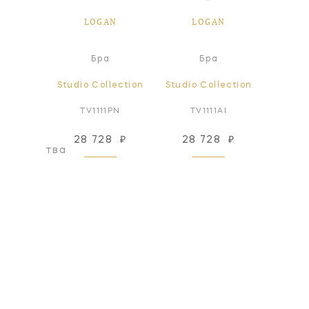
AN
LOGAN
LOGAN
L
я лампа
Бра
Бра
lection
Studio Collection
Studio Collection
Studio
PN1*
TV1111PN
TV1111AI
TV
76 352
28 728
₽
28 728
₽
оизводства