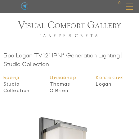
0
V
C
G
ISUAL
OMFORT
ALLERY
ГАЛЕРЕЯ
СВЕТА
Бра Logan
TV1211PN*
Generation Lighting |
Studio Collection
Бренд
Дизайнер
Коллекция
Studio
Thomas
Logan
Collection
O'Brien