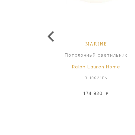
MARINE
MARINE
отолочный светильник
Потолочный светильник
Signature Collection
Ralph Lauren Home
SL4002AN-WG
RL19024PN
174 930
₽
Снят с производства