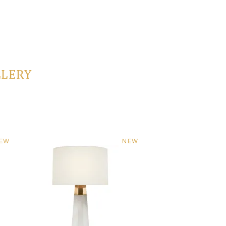
LLERY
EW
NEW