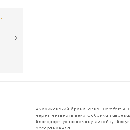
:
SL2000CH-WG
SL2000HAB-
SL2000PN-WG
WG
Американский бренд Visual Comfort & 
через четверть века фабрика завоева
благодаря узнаваемому дизайну, безу
ассортимента.