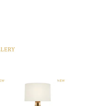
LLERY
EW
NEW