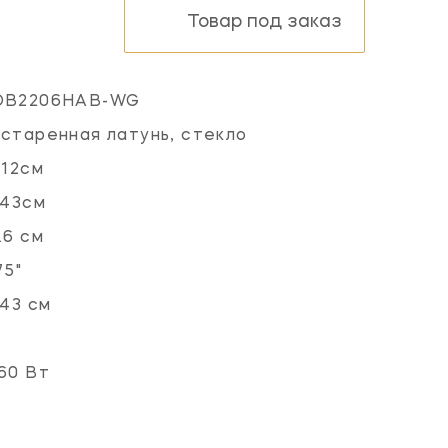
Товар под заказ
OB2206HAB-WG
старенная латунь, стекло
.12см
.43см
.6 см
75"
.43 см
60 Вт