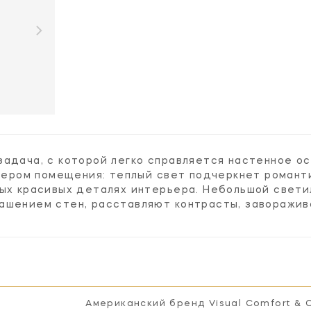
задача, с которой легко справляется настенное о
ктером помещения: теплый свет подчеркнет романти
мых красивых деталях интерьера. Небольшой свети
ашением стен, расставляют контрасты, заворажи
Американский бренд Visual Comfort & 