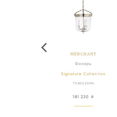
MERCHANT
MERCHANT
Бра
Фонарь
Signature Collection
Signature Collection
TOB2206PN-WG
TOB5030PN
95 189
₽
181 230
₽
Под заказ