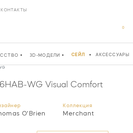
КОНТАКТЫ
0
•
•
•
СЕЙЛ
АКСЕССУАРЫ
УССТВО
3D-МОДЕЛИ
-WG
06HAB-WG
Visual Comfort
изайнер
Коллекция
homas O'Brien
Merchant