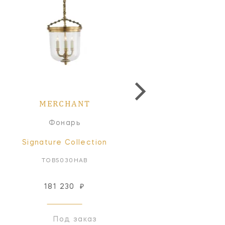
MERCHANT
MERCHANT
Фонарь
Бра
Signature Collection
Signature Collectio
TOB5030HAB
TOB2207BZ-WG
181 230
₽
131 435
₽
Под заказ
Под заказ