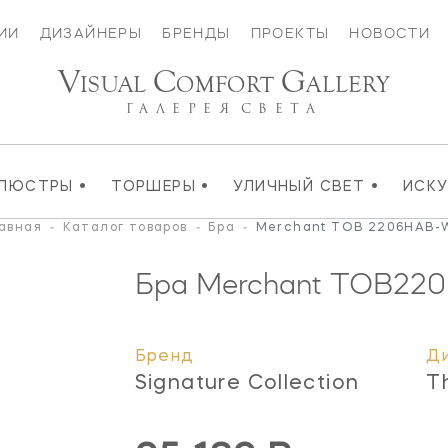
ИИ
ДИЗАЙНЕРЫ
БРЕНДЫ
ПРОЕКТЫ
НОВОСТИ
V
C
G
ISUAL
OMFORT
ALLERY
ГАЛЕРЕЯ
СВЕТА
•
•
•
ЛЮСТРЫ
ТОРШЕРЫ
УЛИЧНЫЙ СВЕТ
ИСК
авная
-
Каталог товаров
-
Бра
-
Merchant TOB 2206HAB
Бра Merchant
TOB22
Бренд
Д
Signature Collection
T