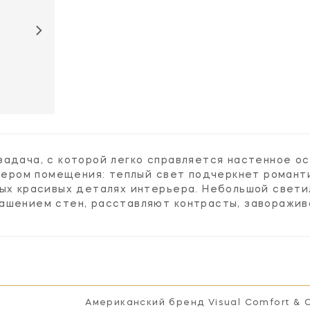
BBL2082SB-L
задача, с которой легко справляется настенное о
ктером помещения: теплый свет подчеркнет романти
мых красивых деталях интерьера. Небольшой свети
ашением стен, расставляют контрасты, заворажи
Американский бренд Visual Comfort & 