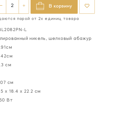
В корзину
даются парой от 2х единиц товара
BL2082PN-L
лированный никель, шелковый абажур
.91см
.42см
.3 см
.07 см
.5 х 18.4 х 22.2 см
60 Вт