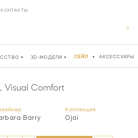
КОНТАКТЫ
0
•
•
•
СЕЙЛ
АКСЕССУАРЫ
УССТВО
3D-МОДЕЛИ
L
Visual Comfort
изайнер
Коллекция
arbara Barry
Ojai