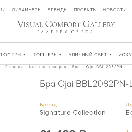
ИИ
ДИЗАЙНЕРЫ
БРЕНДЫ
ПРОЕКТЫ
НОВОСТИ
V
C
G
ISUAL
OMFORT
ALLERY
ГАЛЕРЕЯ
СВЕТА
•
•
•
ЛЮСТРЫ
ТОРШЕРЫ
УЛИЧНЫЙ СВЕТ
ИСК
Главная
-
Каталог товаров
-
Бра
-
Ojai BBL 2082PN-L
Бра Ojai
BBL2082PN-
Бренд
Д
Signature Collection
B