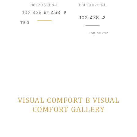
BZ-FG
BBL2082PN-L
BBL2082SB-L
BBL2
102 438
61 463
₽
102 438
₽
102
оизводства
Под заказ
VISUAL COMFORT В VISUAL
COMFORT GALLERY