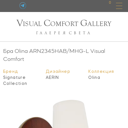
0
V
C
G
ISUAL
OMFORT
ALLERY
ГАЛЕРЕЯ
СВЕТА
Бра Olina
ARN2345HAB/MHG-L
Visual
Comfort
Бренд
Дизайнер
Коллекция
Signature
AERIN
Olina
Collection