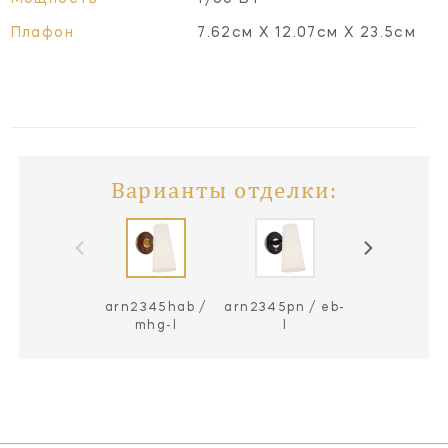
Плафон
7.62см X 12.07см X 23.5см
Варианты отделки:
arn2345hab /
arn2345pn / eb-
mhg-l
l