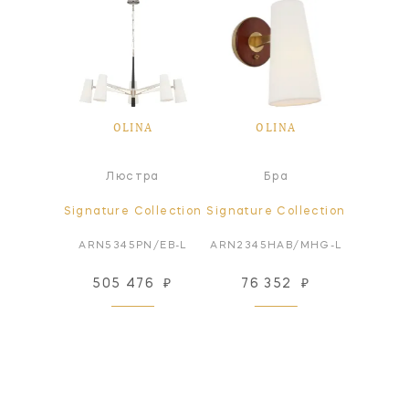
NA
OLINA
OLINA
O
ра
Люстра
Бра
ollection
Signature Collection
Signature Collection
Signatur
B/MHG-L
ARN5345PN/EB-L
ARN2345HAB/MHG-L
ARN23
76
₽
505 476
₽
76 352
₽
76
 заказ