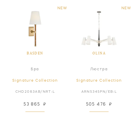
NEW
NEW
BASDEN
OLINA
Бра
Люстра
Signature Collection
Signature Collection
CHD2083AB/NRT-L
ARN5345PN/EB-L
53 865
₽
505 476
₽