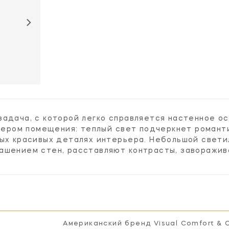
задача, с которой легко справляется настенное о
ктером помещения: теплый свет подчеркнет романти
мых красивых деталях интерьера. Небольшой свети
ашением стен, расставляют контрасты, заворажи
Американский бренд Visual Comfort & 