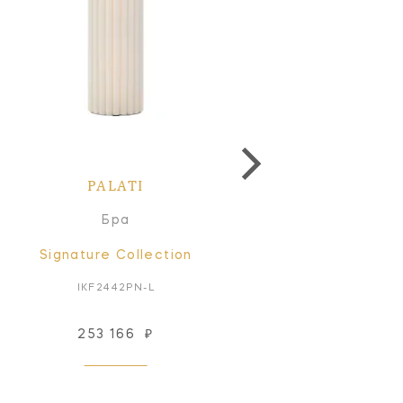
PALATI
PALATI
Бра
Люстра-абажур
Signature Collection
Signature Collectio
IKF2442PN-L
S5440HAB-L
253 166
₽
472 217
₽
Под заказ