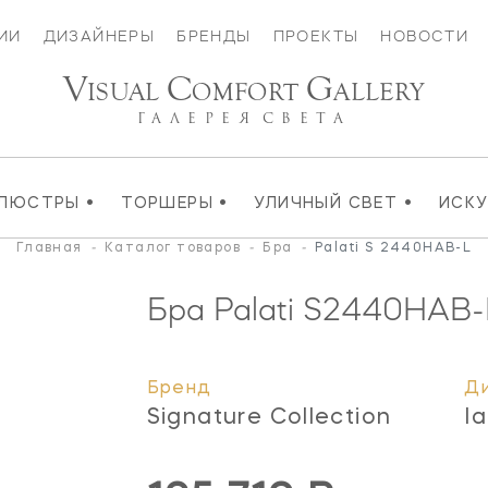
ИИ
ДИЗАЙНЕРЫ
БРЕНДЫ
ПРОЕКТЫ
НОВОСТИ
V
C
G
ISUAL
OMFORT
ALLERY
ГАЛЕРЕЯ
СВЕТА
•
•
•
ЛЮСТРЫ
ТОРШЕРЫ
УЛИЧНЫЙ СВЕТ
ИСК
Главная
-
Каталог товаров
-
Бра
-
Palati S 2440HAB-L
Бра Palati
S2440HAB-
Бренд
Д
Signature Collection
Ia