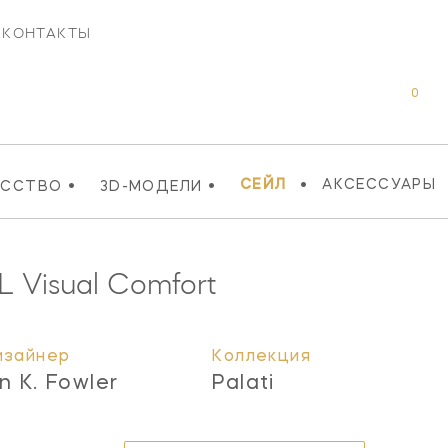
КОНТАКТЫ
0
•
•
•
СЕЙЛ
АКСЕССУАРЫ
УССТВО
3D-МОДЕЛИ
L
Visual Comfort
изайнер
Коллекция
n K. Fowler
Palati