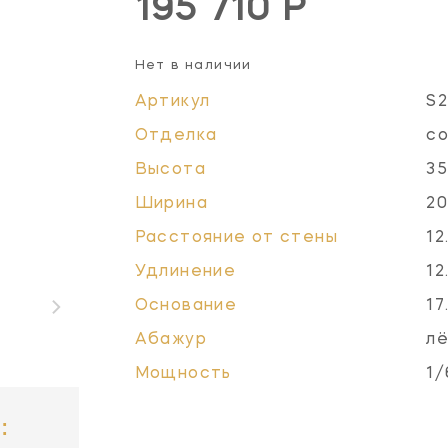
195 710 Р
Нет в наличии
Артикул
S
Отделка
со
Высота
35
Ширина
20
Расстояние от стены
12
Удлинение
12
Основание
17
Абажур
л
Мощность
1/
: