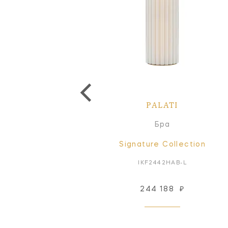
PALATI
PALATI
Люстра
Бра
Signature Collection
Signature Collection
IKF5445PN-L
IKF2442HAB-L
721 791
₽
244 188
₽
Под заказ