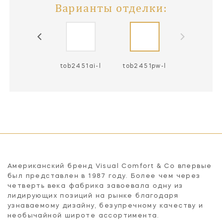
Варианты отделки:
ob2451ag-l
tob2451ai-l
tob2451pw-l
Американский бренд Visual Comfort & Co впервые
был представлен в 1987 году. Более чем через
четверть века фабрика завоевала одну из
лидирующих позиций на рынке благодаря
узнаваемому дизайну, безупречному качеству и
необычайной широте ассортимента.