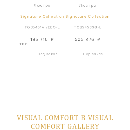
а
Люстра
Люстра
Л
ollection
Signature Collection
Signature Collection
Signatur
3SG-L
TOB5451AI/EBO-L
TOB5453SG-L
TOB545
195 710
₽
505 476
₽
489
оизводства
Под заказ
Под заказ
VISUAL COMFORT В VISUAL
COMFORT GALLERY