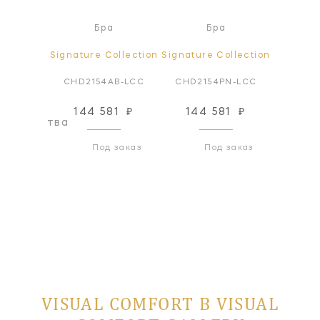
а
Бра
Бра
ollection
Signature Collection
Signature Collection
Signatur
AN-LCC
CHD2154AB-LCC
CHD2154PN-LCC
CHD2
144 581
₽
144 581
₽
144
оизводства
Под заказ
Под заказ
VISUAL COMFORT В VISUAL