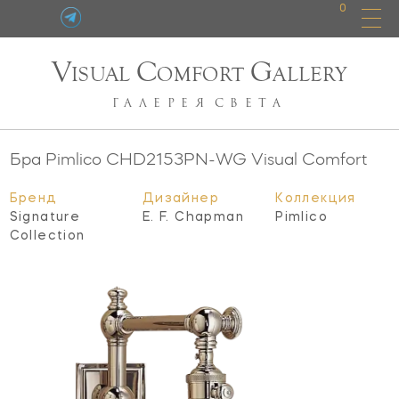
0
V
C
G
ISUAL
OMFORT
ALLERY
ГАЛЕРЕЯ
СВЕТА
Бра Pimlico
CHD2153PN-WG
Visual Comfort
Бренд
Дизайнер
Коллекция
Signature
E. F. Chapman
Pimlico
Collection