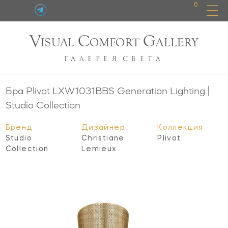
0
V
C
G
ISUAL
OMFORT
ALLERY
ГАЛЕРЕЯ
СВЕТА
Бра Plivot
LXW1031BBS
Generation Lighting |
Studio Collection
Бренд
Дизайнер
Коллекция
Studio
Christiane
Plivot
Collection
Lemieux