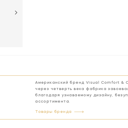
CHD2970BZ-
CHD2970G-NP
CHD2970PN-
NP
NP
Американский бренд Visual Comfort & 
через четверть века фабрика завоева
благодаря узнаваемому дизайну, безу
ассортимента.
Товары бренда