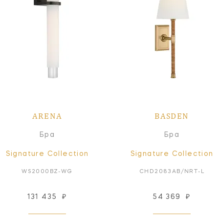
ARENA
BASDEN
Бра
Бра
Signature Collection
Signature Collection
WS2000BZ-WG
CHD2083AB/NRT-L
131 435
₽
54 369
₽