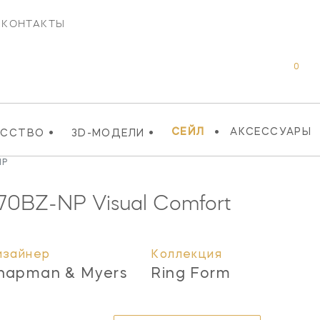
КОНТАКТЫ
0
•
•
•
СЕЙЛ
АКСЕССУАРЫ
УССТВО
3D-МОДЕЛИ
NP
70BZ-NP
Visual Comfort
изайнер
Коллекция
hapman & Myers
Ring Form