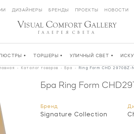
ИИ
ДИЗАЙНЕРЫ
БРЕНДЫ
ПРОЕКТЫ
НОВОСТИ
V
C
G
ISUAL
OMFORT
ALLERY
ГАЛЕРЕЯ
СВЕТА
•
•
•
ЛЮСТРЫ
ТОРШЕРЫ
УЛИЧНЫЙ СВЕТ
ИСК
лавная
-
Каталог товаров
-
Бра
-
Ring Form CHD 2970BZ-
Бра Ring Form
CHD29
Бренд
Д
Signature Collection
C