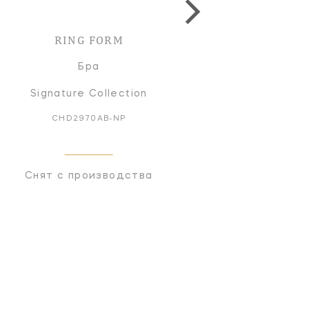
RING FORM
RING FORM
Бра
Бра
Signature Collection
Signature Collectio
CHD2970AB-NP
CHD2970BZ-NP
Снят с производства
Снят с производств