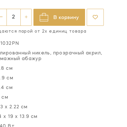
В корзину
даются парой от 2х единиц товара
V1032PN
лированный никель, прозрачный акрил,
умажный абажур
.8 см
.9 см
.4 см
 см
.3 х 2.22 см
4 х 19 х 13.9 см
40 Вт