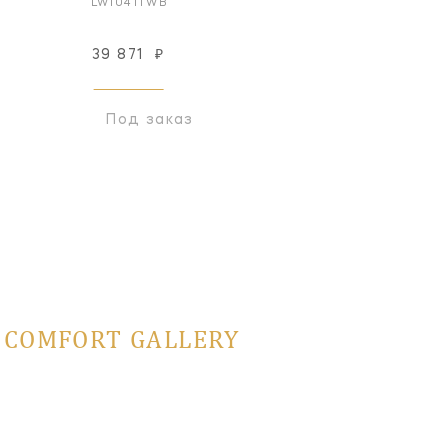
LW1041TWB
LC1076TWB
39 871
₽
183 042
₽
Под заказ
Под заказ
L COMFORT GALLERY