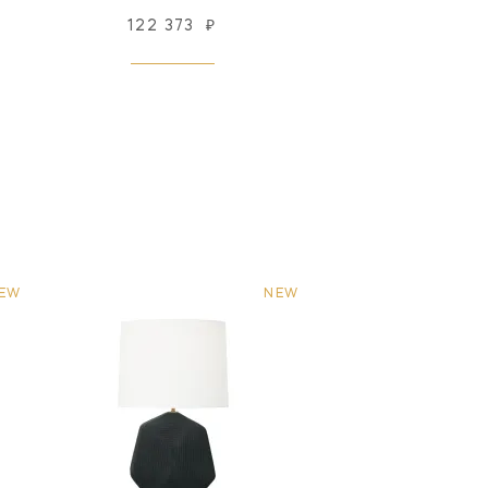
122 373
₽
EW
NEW