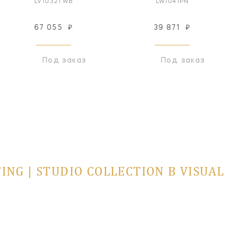
LV1032TWB
LW1041PN
67 055
₽
39 871
₽
Под заказ
Под заказ
ING | STUDIO COLLECTION В VISUA