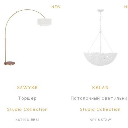
NEW
N
SAWYER
KELAN
Торшер
Потолочный светильни
Studio Collection
Studio Collection
KST1031BBS1
AP1186TXW