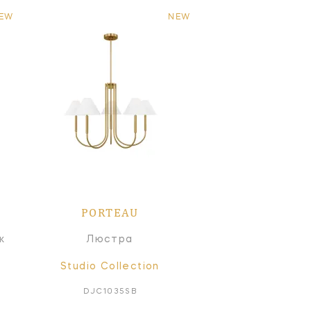
EW
NEW
PORTEAU
к
Люстра
Studio Collection
DJC1035SB