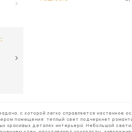
:
задача, с которой легко справляется настенное о
ктером помещения: теплый свет подчеркнет романти
мых красивых деталях интерьера. Небольшой свети
ашением стен, расставляют контрасты, заворажи