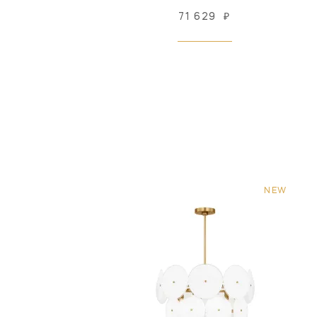
71 629
₽
NEW