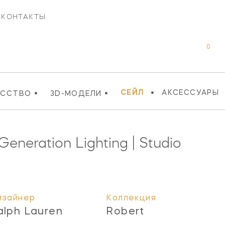
КОНТАКТЫ
0
•
•
•
СЕЙЛ
АКСЕССУАРЫ
УССТВО
3D-МОДЕЛИ
eneration Lighting | Studio
изайнер
Коллекция
alph Lauren
Robert