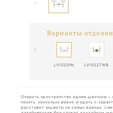
Варианты отделки
LV1032PN
LV1032TWB
Озарить пространство одним щелчком – 
понять, насколько важно угадать с хара
расставит акценты на самых важных, са
дизайнерские бра служат достойным укр