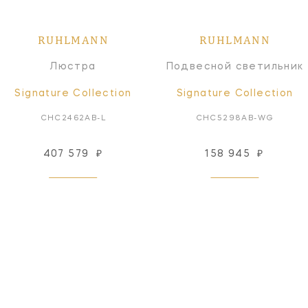
RUHLMANN
RUHLMANN
Люстра
Подвесной светильник
Signature Collection
Signature Collection
CHC2462AB-L
CHC5298AB-WG
407 579
₽
158 945
₽