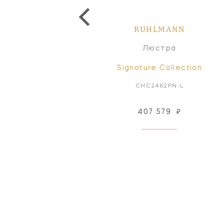
RUHLMANN
RUHLMANN
Люстра
Люстра
Signature Collection
Signature Collection
CHC2461AB-NP
CHC2462PN-L
407 579
₽
Снят с производства