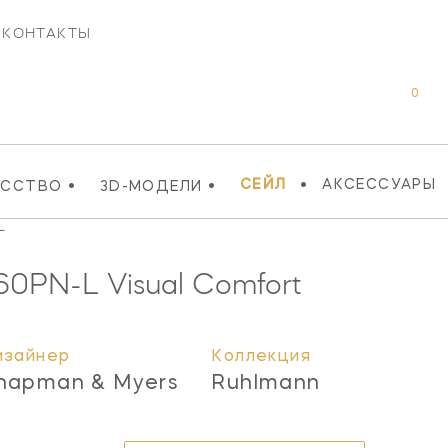
КОНТАКТЫ
0
•
•
•
СЕЙЛ
АКСЕССУАРЫ
УССТВО
3D-МОДЕЛИ
L
60PN-L
Visual Comfort
изайнер
Коллекция
hapman & Myers
Ruhlmann