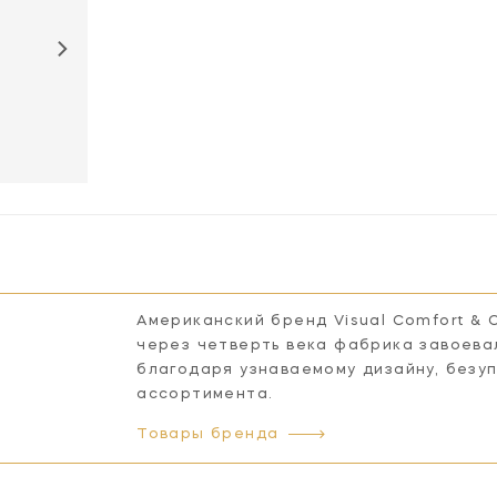
CHD2460AN-
CHD2460BZ-
NP
NP
Американский бренд Visual Comfort & 
через четверть века фабрика завоева
благодаря узнаваемому дизайну, безу
ассортимента.
Товары бренда