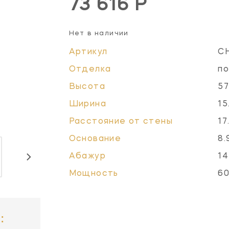
73 616 Р
Нет в наличии
Артикул
C
Отделка
по
Высота
57
Ширина
15
Расстояние от стены
17
Основание
8.
Абажур
14
Мощность
60
: