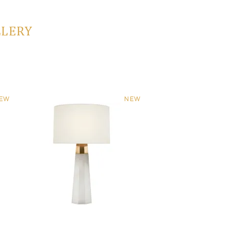
LLERY
EW
NEW