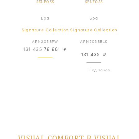
OSS
SELFOSS
SELFOSS
SE
а
Бра
Бра
ollection
Signature Collection
Signature Collection
Signatur
7BZ/G
ARN2036PW
ARN2036BLK
ARN20
131 435
78 861
₽
41
₽
131 435
₽
197
 заказ
Под заказ
VISUAL COMFORT В VISUAL