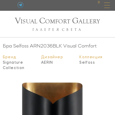
0
V
C
G
ISUAL
OMFORT
ALLERY
ГАЛЕРЕЯ
СВЕТА
Бра Selfoss
ARN2036BLK
Visual Comfort
Бренд
Дизайнер
Коллекция
Signature
AERIN
Selfoss
Collection