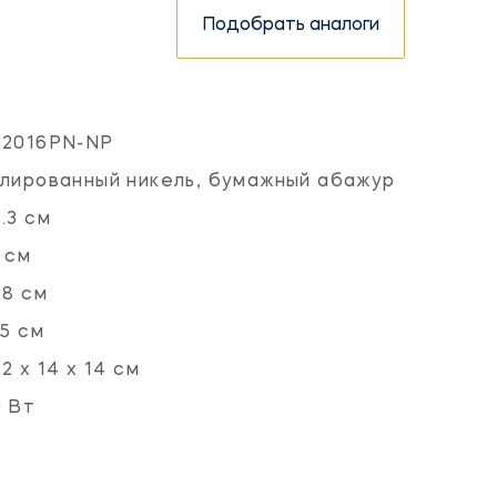
Подобрать аналоги
K2016PN-NP
лированный никель, бумажный абажур
.3 см
 см
.8 см
.5 см
.2 x 14 x 14 см
 Вт