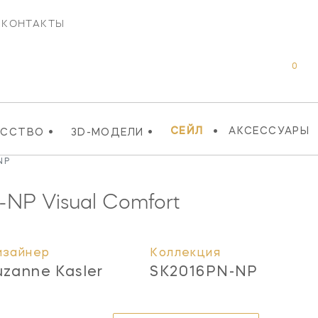
КОНТАКТЫ
0
•
•
•
СЕЙЛ
АКСЕССУАРЫ
УССТВО
3D-МОДЕЛИ
NP
-NP
Visual Comfort
изайнер
Коллекция
uzanne Kasler
SK2016PN-NP