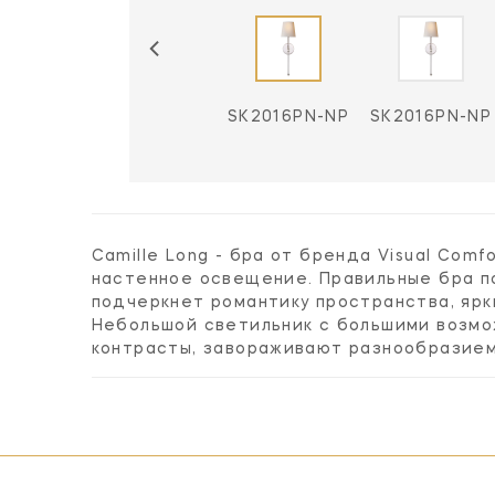
6AN-NP
SK2016HAB-NP
SK2016PN-NP
SK2016PN-NP
Camille Long - бра от бренда Visual Com
настенное освещение. Правильные бра по
подчеркнет романтику пространства, ярк
Небольшой светильник с большими возмо
контрасты, завораживают разнообразием