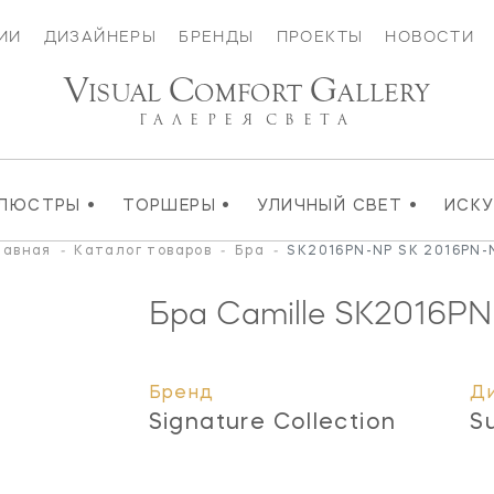
ИИ
ДИЗАЙНЕРЫ
БРЕНДЫ
ПРОЕКТЫ
НОВОСТИ
V
C
G
ISUAL
OMFORT
ALLERY
ГАЛЕРЕЯ
СВЕТА
•
•
•
ЛЮСТРЫ
ТОРШЕРЫ
УЛИЧНЫЙ СВЕТ
ИСК
лавная
-
Каталог товаров
-
Бра
-
SK2016PN-NP SK 2016PN-
Бра Camille
SK2016PN
Бренд
Д
Signature Collection
S