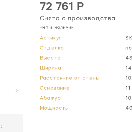
72 761 Р
Снято с производства
Нет в наличии
Артикул
S
Отделка
по
Высота
48
Ширина
14
Расстояние от стены
10
Основание
11
Абажур
10
Мощность
40
: