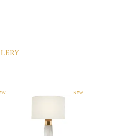
LLERY
EW
NEW