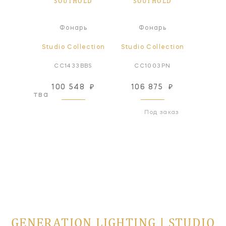
OLD
SOUTHOLD
SOUTHOLD
SO
Ли
а
Фонарь
Фонарь
све
lection
Studio Collection
Studio Collection
Studio
2BBS
CC1433BBS
CC1003PN
CC
100 548
₽
106 875
₽
282
оизводства
Под заказ
GENERATION LIGHTING | STUDIO