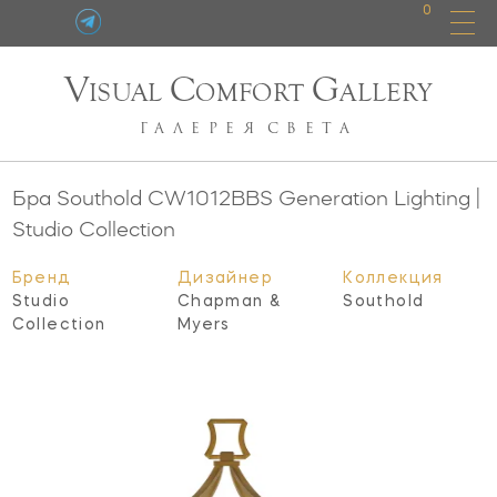
0
V
C
G
ISUAL
OMFORT
ALLERY
ГАЛЕРЕЯ
СВЕТА
Бра Southold
CW1012BBS
Generation Lighting |
Studio Collection
Бренд
Дизайнер
Коллекция
Studio
Chapman &
Southold
Collection
Myers