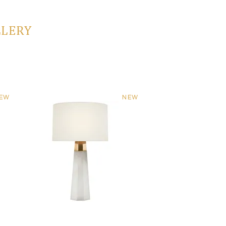
LLERY
EW
NEW