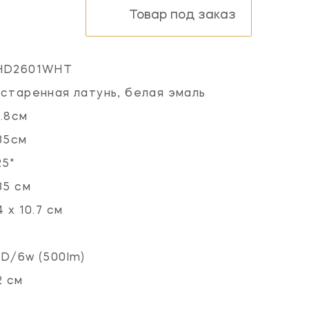
Товар под заказ
HD2601WHT
старенная латунь, белая эмаль
.8см
35см
25"
35 см
4 х 10.7 см
D/6w (500lm)
2 см