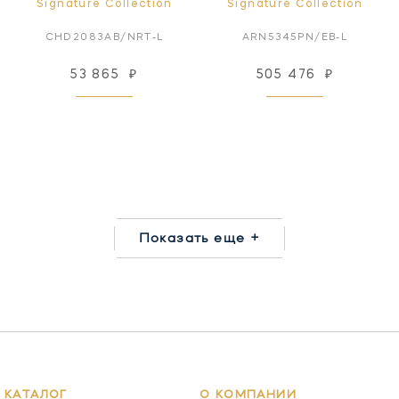
Signature Collection
Signature Collection
CHD2083AB/NRT-L
ARN5345PN/EB-L
53 865
₽
505 476
₽
Показать еще +
КАТАЛОГ
О КОМПАНИИ