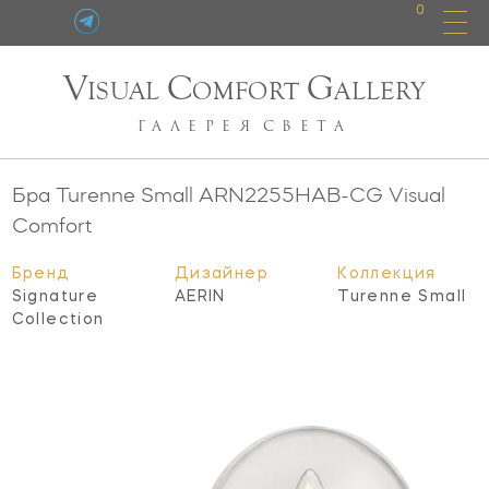
0
V
C
G
ISUAL
OMFORT
ALLERY
ГАЛЕРЕЯ
СВЕТА
Бра Turenne Small
ARN2255HAB-CG
Visual
Comfort
Бренд
Дизайнер
Коллекция
Signature
AERIN
Turenne Small
Collection