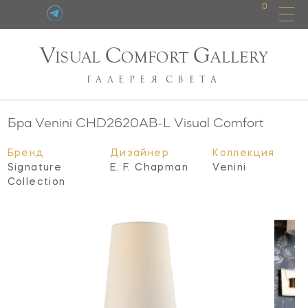
0
V
C
G
ISUAL
OMFORT
ALLERY
ГАЛЕРЕЯ
СВЕТА
Бра Venini
CHD2620AB-L
Visual Comfort
Бренд
Дизайнер
Коллекция
Signature
E. F. Chapman
Venini
Collection