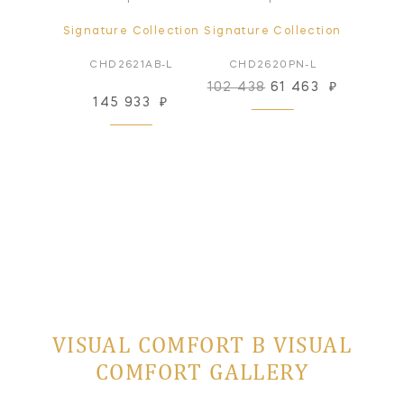
ollection
Signature Collection
Signature Collection
Signatur
1PN-L
CHD2621AB-L
CHD2620PN-L
CHD2
102 438
61 463
₽
33
₽
145 933
₽
102
 заказ
VISUAL COMFORT В VISUAL
COMFORT GALLERY