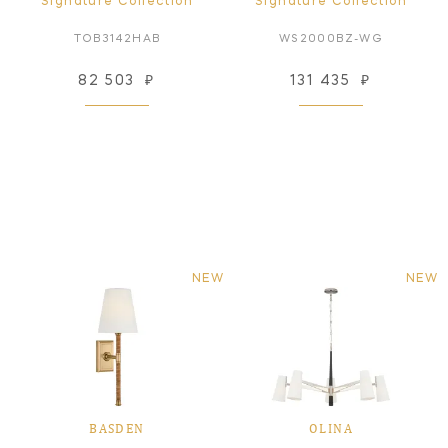
Signature Collection
Signature Collection
TOB3142HAB
WS2000BZ-WG
82 503
₽
131 435
₽
NEW
NEW
BASDEN
OLINA