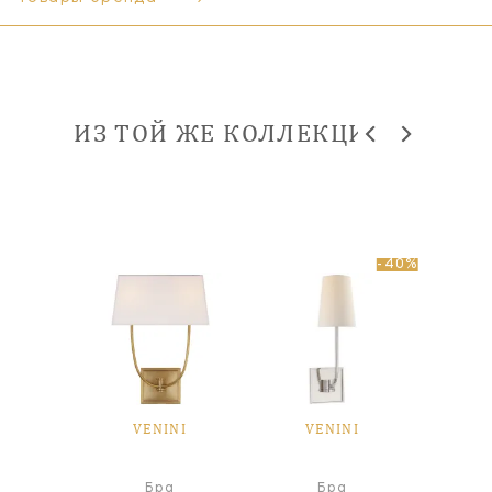
ИЗ ТОЙ ЖЕ КОЛЛЕКЦИИ
-40%
NI
VENINI
VENINI
V
а
Бра
Бра