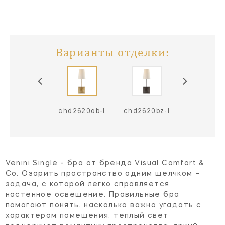
Варианты отделки:
hd2620pn-l
chd2620ab-l
chd2620bz-l
Venini Single - бра от бренда Visual Comfort &
Co. Озарить пространство одним щелчком –
задача, с которой легко справляется
настенное освещение. Правильные бра
помогают понять, насколько важно угадать с
характером помещения: теплый свет