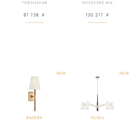
TOB3142HAB
WS2000BZ-WG
81 738
₽
130 217
₽
NEW
NEW
BASDEN
OLINA