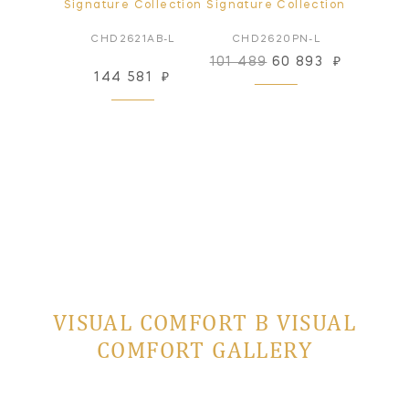
ollection
Signature Collection
Signature Collection
Signatur
1PN-L
CHD2621AB-L
CHD2620PN-L
CHD2
101 489
60 893
₽
81
₽
144 581
₽
101
 заказ
VISUAL COMFORT В VISUAL
COMFORT GALLERY