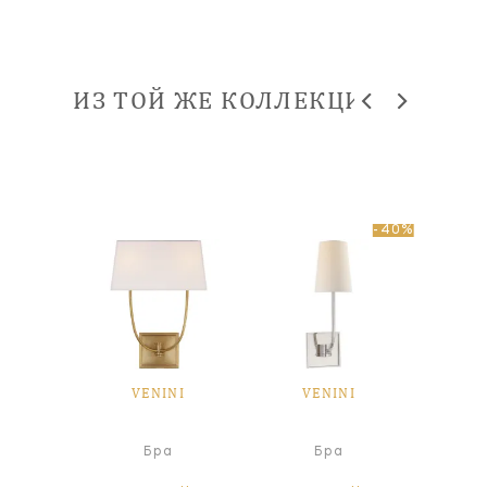
ИЗ ТОЙ ЖЕ КОЛЛЕКЦИИ
-40%
NI
VENINI
VENINI
V
а
Бра
Бра