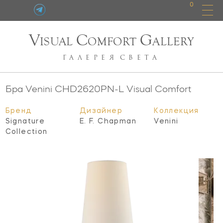
0
V
C
G
ISUAL
OMFORT
ALLERY
ГАЛЕРЕЯ
СВЕТА
Бра Venini
CHD2620PN-L
Visual Comfort
Бренд
Дизайнер
Коллекция
Signature
E. F. Chapman
Venini
Collection