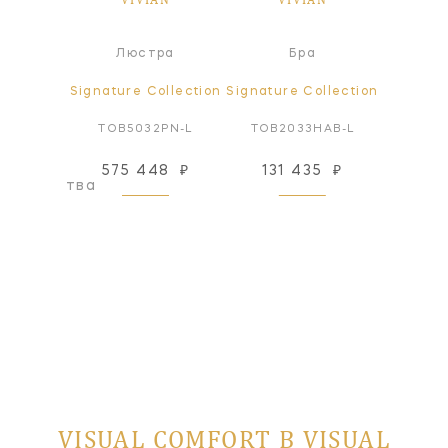
ра
Люстра
Бра
Л
ollection
Signature Collection
Signature Collection
Signatur
PN-NP
TOB5032PN-L
TOB2033HAB-L
TOB5
575 448
₽
131 435
₽
575
оизводства
VISUAL COMFORT В VISUAL