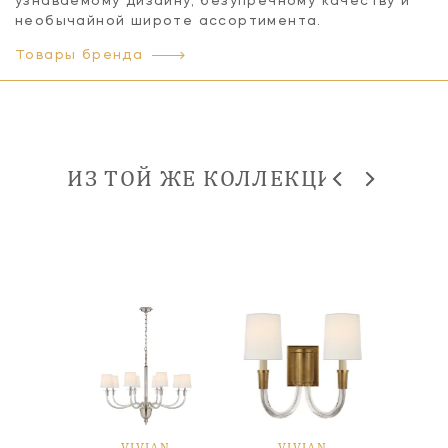
узнаваемому дизайну, безупречному качеству и
необычайной широте ассортимента.
Товары бренда
ИЗ ТОЙ ЖЕ КОЛЛЕКЦИИ
AN
VIVIAN
VIVIAN
V