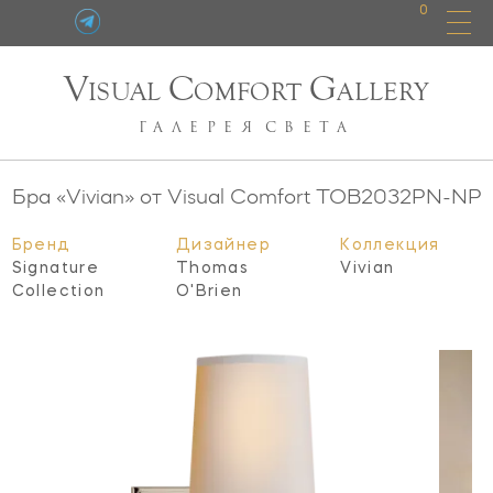
0
V
C
G
ISUAL
OMFORT
ALLERY
ГАЛЕРЕЯ
СВЕТА
Бра «Vivian» от Visual Comfort TOB2032PN-NP
Бренд
Дизайнер
Коллекция
Signature
Thomas
Vivian
Collection
O'Brien