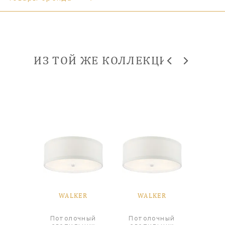
ИЗ ТОЙ ЖЕ КОЛЛЕКЦИИ
ER
WALKER
WALKER
W
Потолочный
Потолочный
а
Люстр