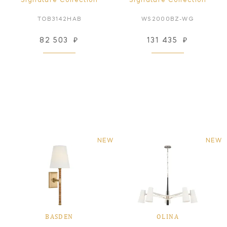
Signature Collection
Signature Collection
TOB3142HAB
WS2000BZ-WG
82 503
₽
131 435
₽
NEW
NEW
BASDEN
OLINA