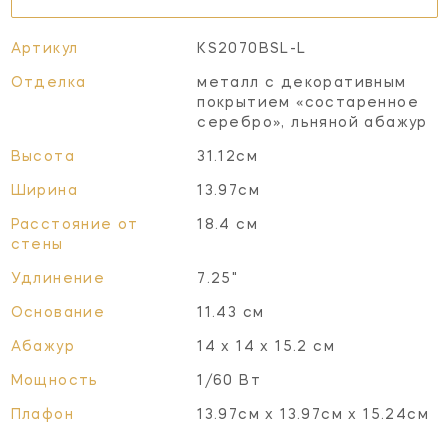
Артикул
KS2070BSL-L
Отделка
металл с декоративным
покрытием «состаренное
серебро», льняной абажур
Высота
31.12см
Ширина
13.97см
Расстояние от
18.4 см
стены
Удлинение
7.25"
Основание
11.43 см
Абажур
14 х 14 х 15.2 см
Мощность
1/60 Вт
Плафон
13.97см x 13.97см x 15.24см