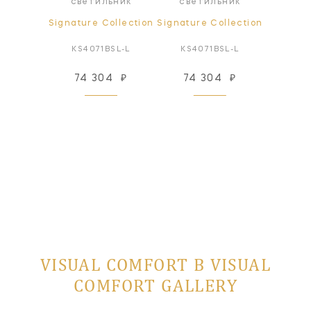
светильник
светильник
ollection
Signature Collection
Signature Collection
Signatur
BSL-L
KS4071BSL-L
KS4071BSL-L
KS5
92
₽
74 304
₽
74 304
₽
131
 заказ
VISUAL COMFORT В VISUAL
COMFORT GALLERY