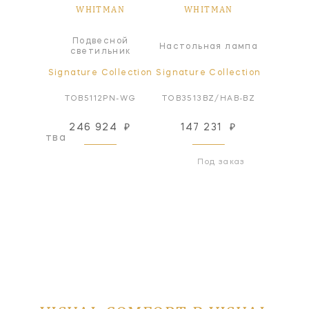
MAN
WHITMAN
WHITMAN
WH
Подвесной
а
Настольная лампа
Настол
светильник
ollection
Signature Collection
Signature Collection
Signatur
PN-PN
TOB5112PN-WG
TOB3513BZ/HAB-BZ
TOB35
246 924
₽
147 231
₽
147
оизводства
Под заказ