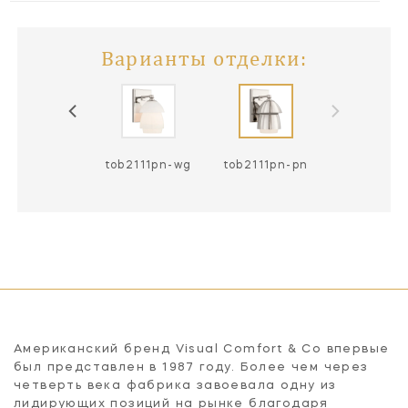
Варианты отделки:
b2111hab-wg
tob2111pn-wg
tob2111pn-pn
Американский бренд Visual Comfort & Co впервые
был представлен в 1987 году. Более чем через
четверть века фабрика завоевала одну из
лидирующих позиций на рынке благодаря