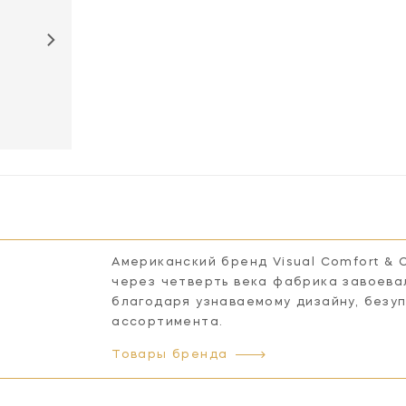
SL2841CH-WG
SL2841HAB-
SL2841PN-WG
WG
Американский бренд Visual Comfort & 
через четверть века фабрика завоева
благодаря узнаваемому дизайну, безу
ассортимента.
Товары бренда