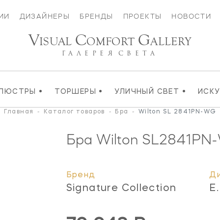
ИИ
ДИЗАЙНЕРЫ
БРЕНДЫ
ПРОЕКТЫ
НОВОСТИ
V
C
G
ISUAL
OMFORT
ALLERY
ГАЛЕРЕЯ
СВЕТА
•
•
•
ЛЮСТРЫ
ТОРШЕРЫ
УЛИЧНЫЙ СВЕТ
ИСК
Главная
-
Каталог товаров
-
Бра
-
Wilton SL 2841PN-WG
Бра Wilton
SL2841PN
Бренд
Д
Signature Collection
E