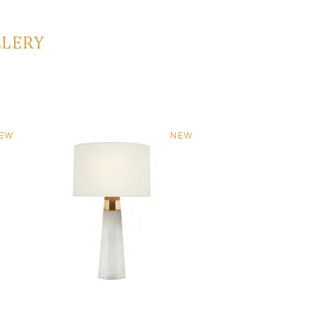
LLERY
EW
NEW