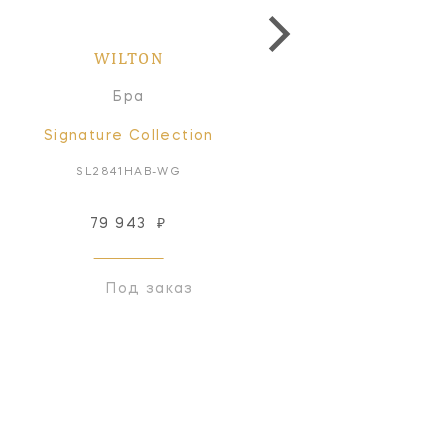
WILTON
WILTON
Бра
Бра
Signature Collection
Signature Collectio
SL2841HAB-WG
SL2841BZ-WG
79 943
₽
79 943
₽
Под заказ
Под заказ