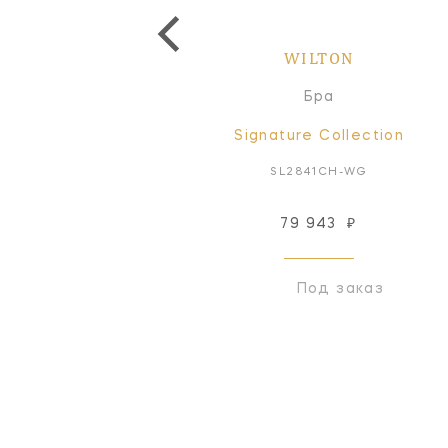
WILTON
WILTON
Бра
Бра
Signature Collection
Signature Collection
SL2846BZ-NP
SL2841CH-WG
79 943
₽
Снят с производства
Под заказ