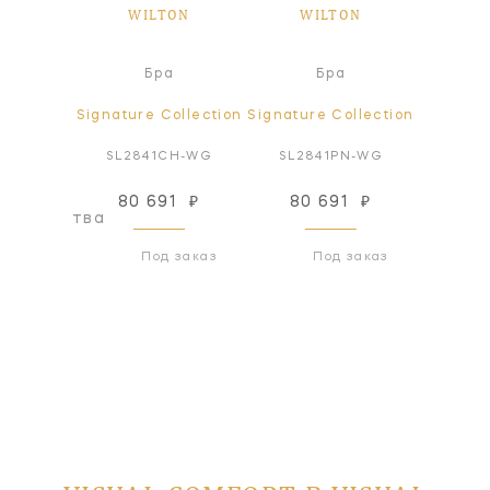
ON
WILTON
WILTON
W
а
Бра
Бра
ollection
Signature Collection
Signature Collection
Signatur
BZ-NP
SL2841CH-WG
SL2841PN-WG
SL28
80 691
₽
80 691
₽
80
оизводства
Под заказ
Под заказ