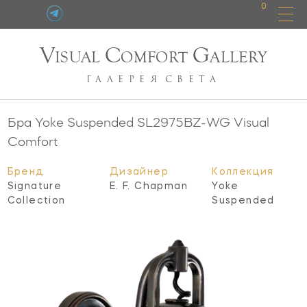
0
V
C
G
ISUAL
OMFORT
ALLERY
ГАЛЕРЕЯ
СВЕТА
Бра Yoke Suspended
SL2975BZ-WG
Visual
Comfort
Бренд
Дизайнер
Коллекция
Signature
E. F. Chapman
Yoke
Collection
Suspended