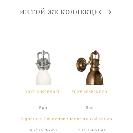
ИЗ ТОЙ ЖЕ КОЛЛЕКЦИИ
PENDED
YOKE SUSPENDED
YOKE SUSPENDED
YOKE 
а
Бра
Бра
ollection
Signature Collection
Signature Collection
Signatur
BZ-WG
SL2975PN-WG
SL2975HAB-HAB
SL29