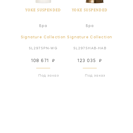
PENDED
YOKE SUSPENDED
YOKE SUSPENDED
YOKE 
а
Бра
Бра
ollection
Signature Collection
Signature Collection
Signatur
BZ-WG
SL2975PN-WG
SL2975HAB-HAB
SL29
71
₽
108 671
₽
123 035
₽
123
 заказ
Под заказ
Под заказ