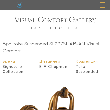
0
V
C
G
ISUAL
OMFORT
ALLERY
ГАЛЕРЕЯ
СВЕТА
Бра Yoke Suspended
SL2975HAB-AN
Visual
Comfort
Бренд
Дизайнер
Коллекция
Signature
E. F. Chapman
Yoke
Collection
Suspended