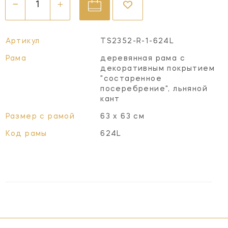
Артикул
TS2352-R-1-624L
Рама
деревянная рама с
декоративным покрытием
"состаренное
посеребрение", льняной
кант
Размер с рамой
63 х 63 см
Код рамы
624L