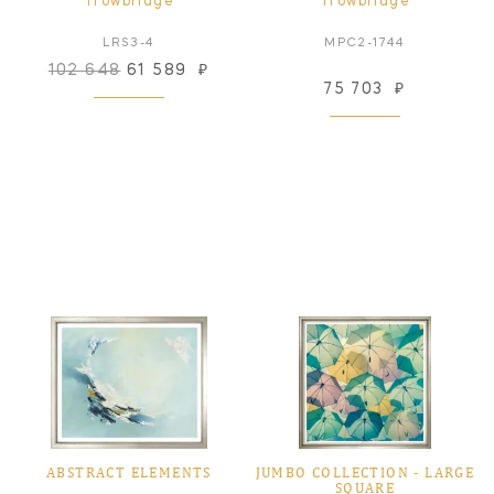
Trowbridge
Trowbridge
LRS3-4
MPC2-1744
102 648
61 589
₽
75 703
₽
ABSTRACT ELEMENTS
JUMBO COLLECTION ‑ LARGE
SQUARE