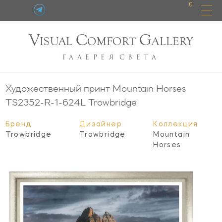
0
V
C
G
ISUAL
OMFORT
ALLERY
ГАЛЕРЕЯ
СВЕТА
Художественный принт Mountain Horses
TS2352-R-1-624L
Trowbridge
Бренд
Дизайнер
Коллекция
Trowbridge
Trowbridge
Mountain
Horses