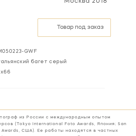
Москва 2018
Товар под заказ
M050223-GWF
альянский багет серый
5х66
отограф из России с международным опытом
сов (Tokyo International Foto Awards, Япония; San
hy Awards, США). Ее работы находятся в частных