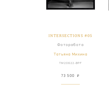
INTERSECTIONS #05
Фоторабота
Татьяна Михина
TM20622-BPF
73 500
₽