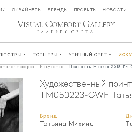
ИИ
ДИЗАЙНЕРЫ
БРЕНДЫ
ПРОЕКТЫ
НОВОСТИ
V
C
G
ISUAL
OMFORT
ALLERY
ГАЛЕРЕЯ
СВЕТА
•
•
•
ЛЮСТРЫ
ТОРШЕРЫ
УЛИЧНЫЙ СВЕТ
ИСК
аталог товаров
-
Искусство
-
Нежность, Москва 2018 TM
Художественный принт
TM050223-GWF
Тать
Бренд
Д
Татьяна Михина
Т