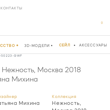
КОНТАКТЫ
0
•
•
•
СЕЙЛ
АКСЕССУАРЫ
УССТВО
3D-МОДЕЛИ
 050223-GWF
 Нежность, Москва 2018
яна Михина
изайнер
Коллекция
атьяна Михина
Нежность,