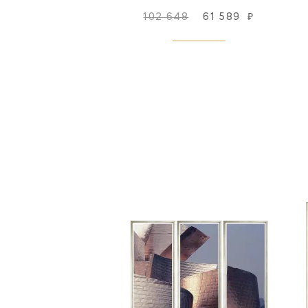
102 648
61 589
₽