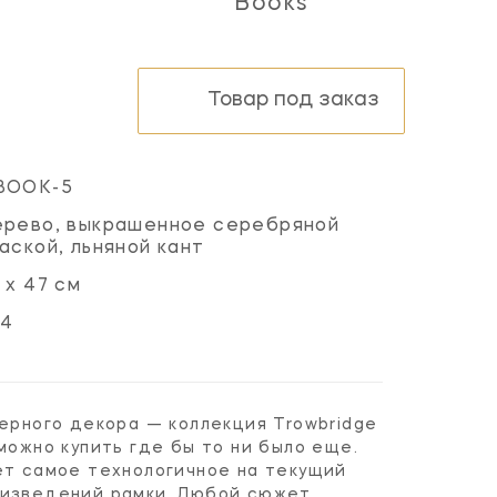
Books
Товар под заказ
BOOK-5
ерево, выкрашенное серебряной
аской, льняной кант
 х 47 см
24
ерного декора — коллекция Trowbridge
можно купить где бы то ни было еще.
ет самое технологичное на текущий
оизведений рамки. Любой сюжет,