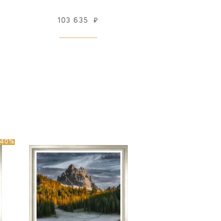
103 635
₽
-40%