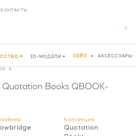
КОНТАКТЫ
0
•
•
•
СЕЙЛ
АКСЕССУАРЫ
УССТВО
3D-МОДЕЛИ
OK- 5
 Quotation Books
QBOOK-
изайнер
Коллекция
rowbridge
Quotation