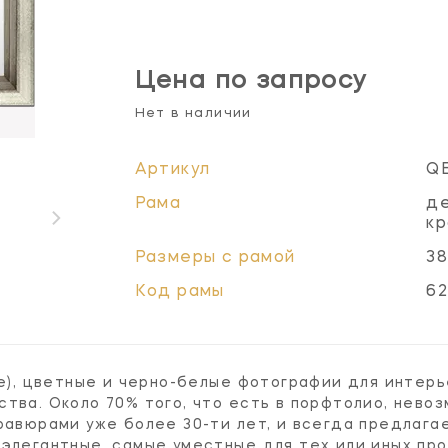
Цена по запросу
Нет в наличии
Артикул
Q
Рама
д
кр
Размеры с рамой
38
Код рамы
6
ые), цветные и черно-белые фотографии для интерь
тва. Около 70% того, что есть в порфтолио, невоз
равюрами уже более 30-ти лет, и всегда предлага
 элегантные, самые уместные для тех или иных пр