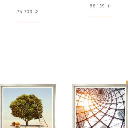
88 139
₽
75 703
₽