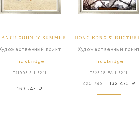
RANGE COUNTY SUMMER
HONG KONG STRUCTUR
Художественный принт
Художественный прин
Trowbridge
Trowbridge
TS1903-S-1-624L
TS2398-EA-1-624L
220 792
132 475
₽
163 743
₽