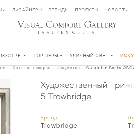
ИИ
ДИЗАЙНЕРЫ
БРЕНДЫ
ПРОЕКТЫ
НОВОСТИ
V
C
G
ISUAL
OMFORT
ALLERY
ГАЛЕРЕЯ
СВЕТА
•
•
•
ЛЮСТРЫ
ТОРШЕРЫ
УЛИЧНЫЙ СВЕТ
ИСК
ная
-
Каталог товаров
-
Искусство
-
Quotation Books QBO
Художественный принт
5
Trowbridge
Бренд
Д
Trowbridge
T