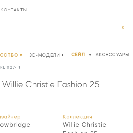
КОНТАКТЫ
0
•
•
•
СЕЙЛ
АКСЕССУАРЫ
УССТВО
3D-МОДЕЛИ
 RL 827- 1
illie Christie Fashion 25
изайнер
Коллекция
rowbridge
Willie Christie