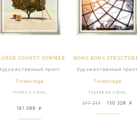
RANGE COUNTY SUMMER
HONG KONG STRUCTUR
Художественный принт
Художественный прин
Trowbridge
Trowbridge
TS1903-S-1-624L
TS2398-EA-1-624L
217 213
130 328
₽
161 089
₽