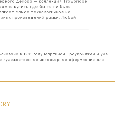
ерного декора — коллекция Trowbridge
можно купить где бы то ни было
лагает самое технологичное на
 иных произведений рамки. Любой
основана в 1981 году Мартином Троубриджем и уже
ее художественное интерьерное оформление для
ERY