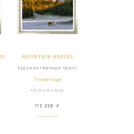
ES
MOUNTAIN HORSES
т
Художественный принт
Trowbridge
TS2352-R-1-624L
115 258
₽