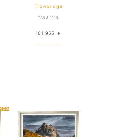
Trowbridge
TA8J-1149
101 955
₽
-40%