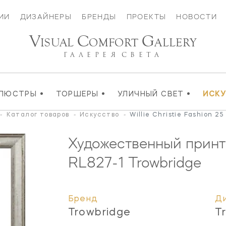
ИИ
ДИЗАЙНЕРЫ
БРЕНДЫ
ПРОЕКТЫ
НОВОСТИ
V
C
G
ISUAL
OMFORT
ALLERY
ГАЛЕРЕЯ
СВЕТА
•
•
•
ЛЮСТРЫ
ТОРШЕРЫ
УЛИЧНЫЙ СВЕТ
ИСК
-
Каталог товаров
-
Искусство
-
Willie Christie Fashion 25
Художественный принт W
RL827-1
Trowbridge
Бренд
Д
Trowbridge
T