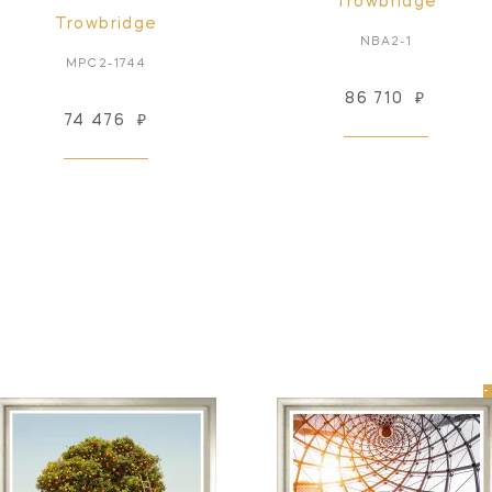
Trowbridge
Trowbridge
NBA2-1
MPC2-1744
86 710
₽
74 476
₽