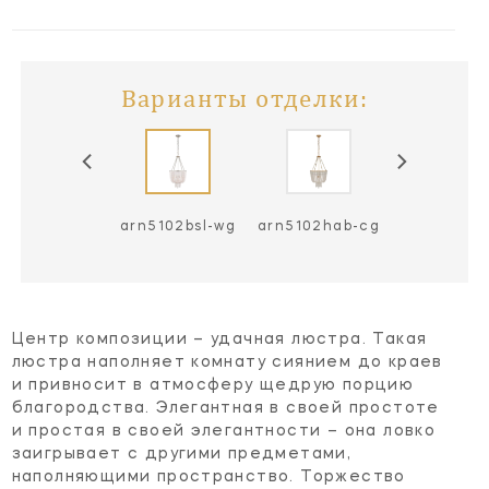
Варианты отделки:
n5102bsl-cg
arn5102bsl-wg
arn5102hab-cg
Центр композиции – удачная люстра. Такая
люстра наполняет комнату сиянием до краев
и привносит в атмосферу щедрую порцию
благородства. Элегантная в своей простоте
и простая в своей элегантности – она ловко
заигрывает с другими предметами,
наполняющими пространство. Торжество