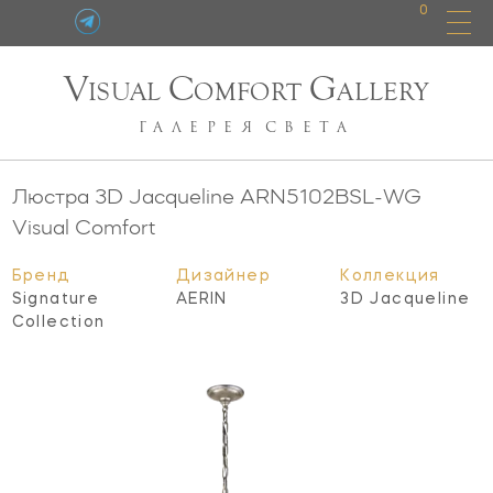
0
V
C
G
ISUAL
OMFORT
ALLERY
ГАЛЕРЕЯ
СВЕТА
Люстра 3D Jacqueline
ARN5102BSL-WG
Visual Comfort
Бренд
Дизайнер
Коллекция
Signature
AERIN
3D Jacqueline
Collection