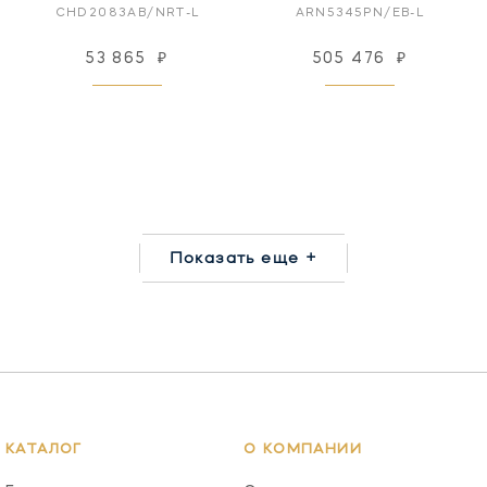
CHD2083AB/NRT-L
ARN5345PN/EB-L
53 865
₽
505 476
₽
Показать еще +
КАТАЛОГ
О КОМПАНИИ