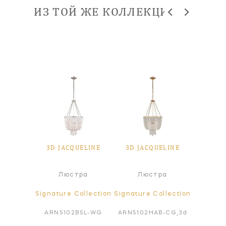
ИЗ ТОЙ ЖЕ КОЛЛЕКЦИИ
UELINE
3D JACQUELINE
3D JACQUELINE
3D JA
ра
Люстра
Люстра
ollection
Signature Collection
Signature Collection
Signatur
B-CG-3d
ARN5102BSL-WG
ARN5102HAB-CG_3d
ARN210