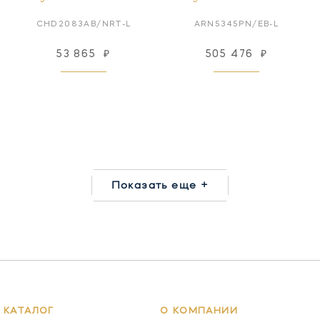
CHD2083AB/NRT-L
ARN5345PN/EB-L
53 865
₽
505 476
₽
Показать еще +
КАТАЛОГ
О КОМПАНИИ