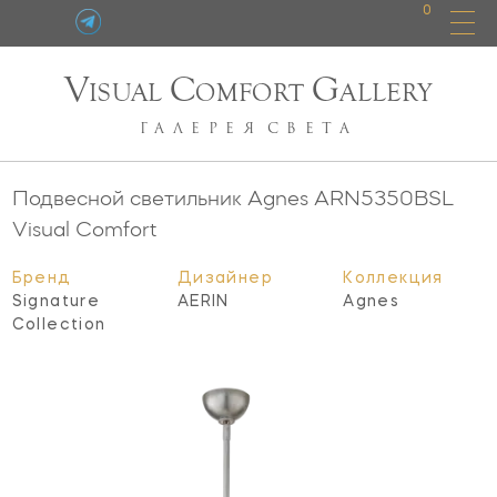
0
V
C
G
ISUAL
OMFORT
ALLERY
ГАЛЕРЕЯ
СВЕТА
Подвесной светильник Agnes
ARN5350BSL
Visual Comfort
Бренд
Дизайнер
Коллекция
Signature
AERIN
Agnes
Collection