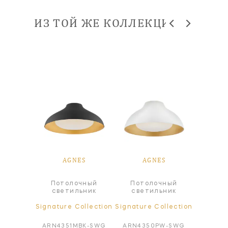
ИЗ ТОЙ ЖЕ КОЛЛЕКЦИИ
ES
AGNES
AGNES
A
сной
Потолочный
Потолочный
Под
ьник
светильник
светильник
све
ollection
Signature Collection
Signature Collection
Signatur
PW-SWG
ARN4351MBK-SWG
ARN4350PW-SWG
ARN