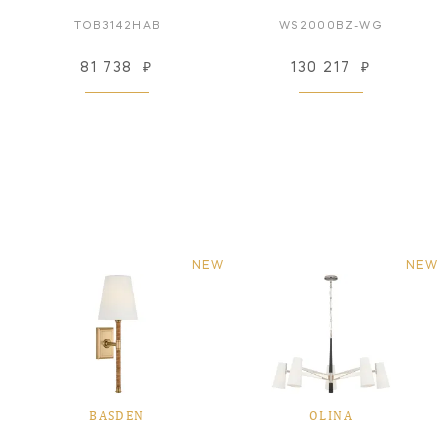
TOB3142HAB
WS2000BZ-WG
81 738
₽
130 217
₽
NEW
NEW
BASDEN
OLINA