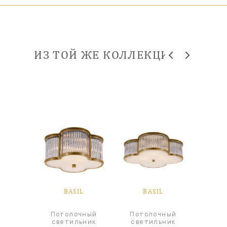
ИЗ ТОЙ ЖЕ КОЛЛЕКЦИИ
IL
BASIL
BASIL
B
Потолочный
Потолочный
Пот
абажур
светильник
светильник
све