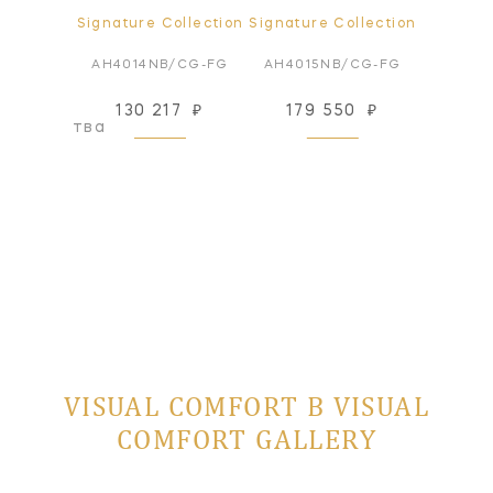
ollection
Signature Collection
Signature Collection
Signatur
6GM
AH4014NB/CG-FG
AH4015NB/CG-FG
AH401
130 217
₽
179 550
₽
179
оизводства
VISUAL COMFORT В VISUAL
COMFORT GALLERY