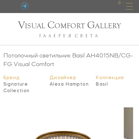
0
V
C
G
ISUAL
OMFORT
ALLERY
ГАЛЕРЕЯ
СВЕТА
Потолочный светильник Basil
AH4015NB/CG-
FG
Visual Comfort
Бренд
Дизайнер
Коллекция
Signature
Alexa Hampton
Basil
Collection