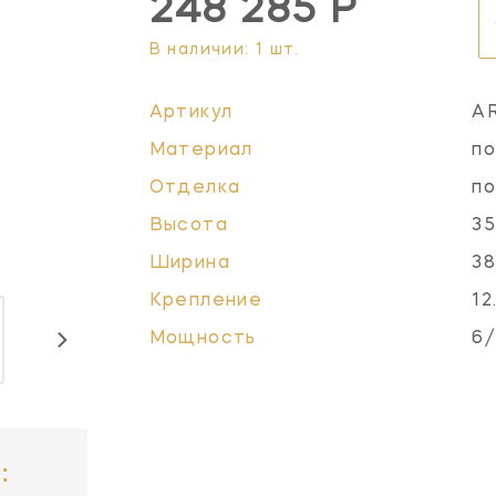
248 285 Р
В наличии: 1 шт.
Артикул
A
Материал
по
Отделка
по
Высота
35
Ширина
38
Крепление
12
Мощность
6/
: