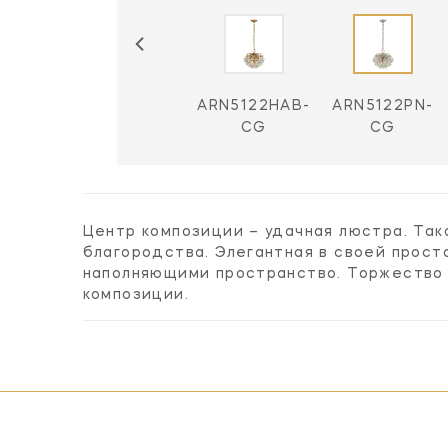
ARN5122HAB-
ARN5122PN-
CG
CG
Центр композиции – удачная люстра. Та
благородства. Элегантная в своей прост
наполняющими пространство. Торжество 
композиции.