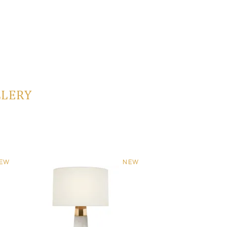
LLERY
EW
NEW