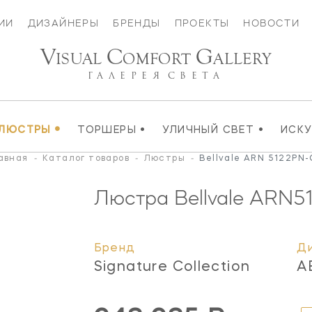
ИИ
ДИЗАЙНЕРЫ
БРЕНДЫ
ПРОЕКТЫ
НОВОСТИ
V
C
G
ISUAL
OMFORT
ALLERY
ГАЛЕРЕЯ
СВЕТА
•
•
•
ЛЮСТРЫ
ТОРШЕРЫ
УЛИЧНЫЙ СВЕТ
ИСК
авная
-
Каталог товаров
-
Люстры
-
Bellvale ARN 5122PN
Люстра Bellvale
ARN5
Бренд
Д
Signature Collection
A