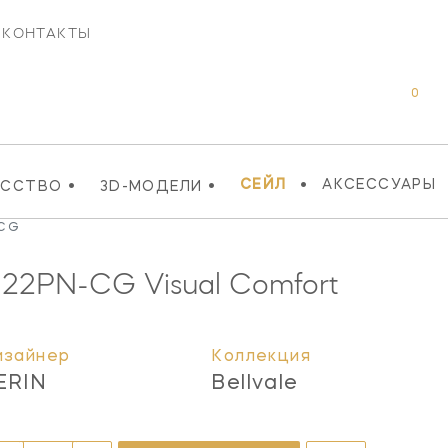
КОНТАКТЫ
0
•
•
•
СЕЙЛ
АКСЕССУАРЫ
УССТВО
3D-МОДЕЛИ
-CG
122PN-CG
Visual Comfort
изайнер
Коллекция
ERIN
Bellvale