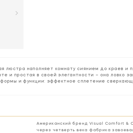
кая люстра наполняет комнату сиянием до краев и
оте и простая в своей элегантности – она ловко з
формы и функции: эффектное сплетение сверкающи
Американский бренд Visual Comfort & 
через четверть века фабрика завоева