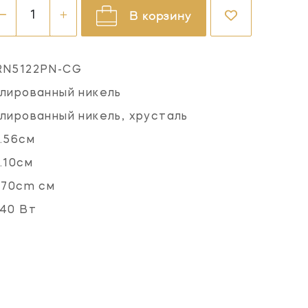
В корзину
RN5122PN-CG
лированный никель
лированный никель, хрусталь
.56см
.10см
.70cm см
40 Вт