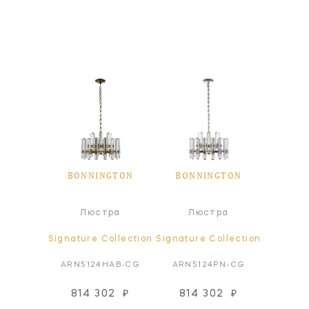
GTON
BONNINGTON
BONNINGTON
BON
чный
Пот
Люстра
Люстра
ьник
све
ollection
Signature Collection
Signature Collection
Signatur
PN-ALB
ARN5124HAB-CG
ARN5124PN-CG
ARN
36
₽
814 302
₽
814 302
₽
721