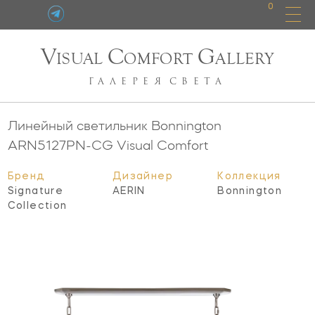
0
V
C
G
ISUAL
OMFORT
ALLERY
ГАЛЕРЕЯ
СВЕТА
Линейный светильник Bonnington
ARN5127PN-CG
Visual Comfort
Бренд
Дизайнер
Коллекция
Signature
AERIN
Bonnington
Collection