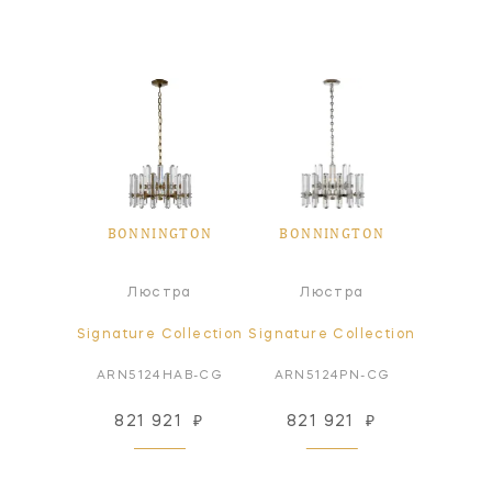
GTON
BONNINGTON
BONNINGTON
BON
чный
Пот
Люстра
Люстра
ьник
све
ollection
Signature Collection
Signature Collection
Signatur
PN-ALB
ARN5124HAB-CG
ARN5124PN-CG
ARN
22
₽
821 921
₽
821 921
₽
728
 заказ