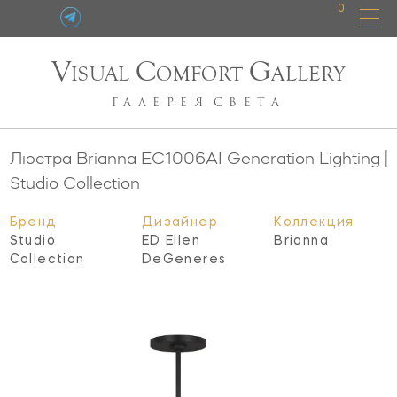
0
V
C
G
ISUAL
OMFORT
ALLERY
ГАЛЕРЕЯ
СВЕТА
Люстра Brianna
EC1006AI
Generation Lighting |
Studio Collection
Бренд
Дизайнер
Коллекция
Studio
ED Ellen
Brianna
Collection
DeGeneres