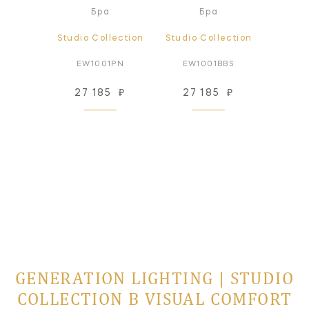
ный
Бра
Бра
ьник
lection
Studio Collection
Studio Collection
Studio
14AI
EW1001PN
EW1001BBS
EW1
96
₽
27 185
₽
27 185
₽
44
 заказ
GENERATION LIGHTING | STUDIO
COLLECTION В VISUAL COMFORT