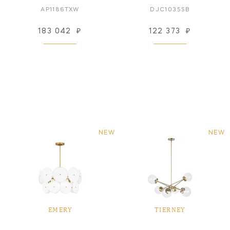
AP1186TXW
DJC1035SB
183 042
₽
122 373
₽
NEW
NEW
EMERY
TIERNEY