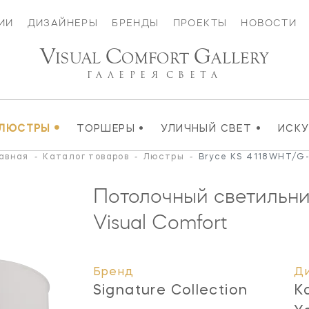
ИИ
ДИЗАЙНЕРЫ
БРЕНДЫ
ПРОЕКТЫ
НОВОСТИ
V
C
G
ISUAL
OMFORT
ALLERY
ГАЛЕРЕЯ
СВЕТА
•
•
•
ЛЮСТРЫ
ТОРШЕРЫ
УЛИЧНЫЙ СВЕТ
ИСК
авная
-
Каталог товаров
-
Люстры
-
Bryce KS 4118WHT/G
Потолочный светильни
Visual Comfort
Бренд
Д
Signature Collection
K