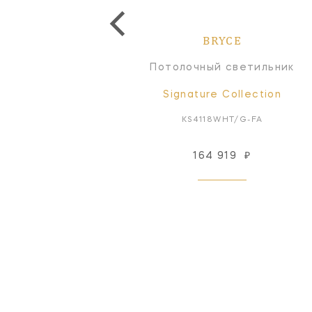
BRYCE
BRYCE
отолочный светильник
Потолочный светильник
Signature Collection
Signature Collection
KS4118NVY/WHT-FA
KS4118WHT/G-FA
167 681
₽
164 919
₽
Под заказ