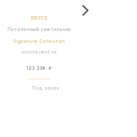
BRYCE
BRYCE
Потолочный светильник
Потолочный светильн
Signature Collection
Signature Collectio
KS4117G/WHT-FA
KS4117PNK/WHT-FA
123 236
₽
121 424
₽
Под заказ
Под заказ