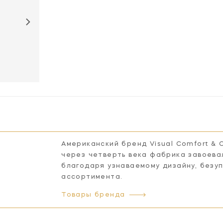
KS4118G /
KS4118NVY /
KS4118PNK /
WHT-FA
WHT-FA
WHT-FA
Американский бренд Visual Comfort & 
через четверть века фабрика завоева
благодаря узнаваемому дизайну, безу
ассортимента.
Товары бренда