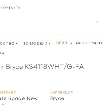
КОНТАКТЫ
0
•
•
•
СЕЙЛ
АКСЕССУАРЫ
УССТВО
3D-МОДЕЛИ
-FA
к Bryce
KS4118WHT/G-FA
изайнер
Коллекция
ate Spade New
Bryce