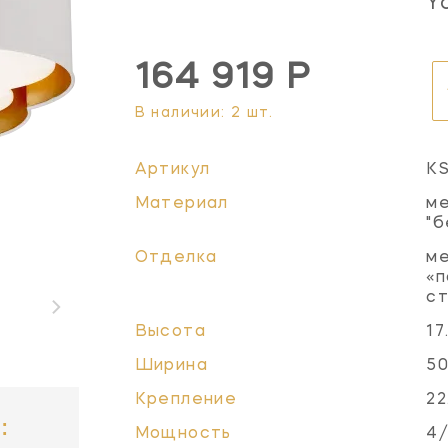
Y
164 919 Р
В наличии: 2 шт.
Артикул
K
Материал
ме
"б
Отделка
ме
«п
с
Высота
17
Ширина
50
Крепление
22
:
Мощность
4/