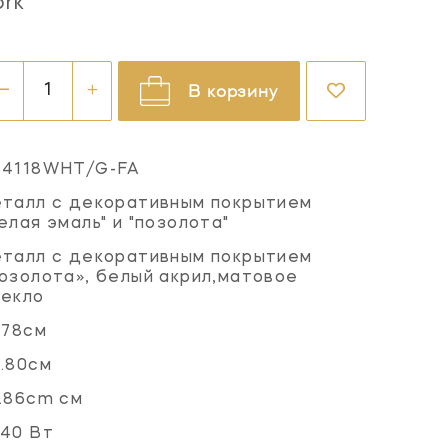
ork
В корзину
S4118WHT/G-FA
талл с декоративным покрытием
елая эмаль" и "позолота"
талл с декоративным покрытием
озолота», белый акрил,матовое
текло
.78см
.80см
.86cm см
40 Вт