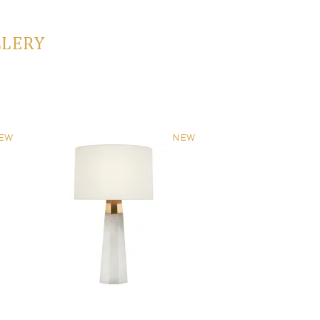
LLERY
EW
NEW