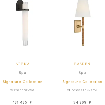
ARENA
BASDEN
Бра
Бра
Signature Collection
Signature Collection
WS2000BZ-WG
CHD2083AB/NRT-L
131 435
₽
54 369
₽