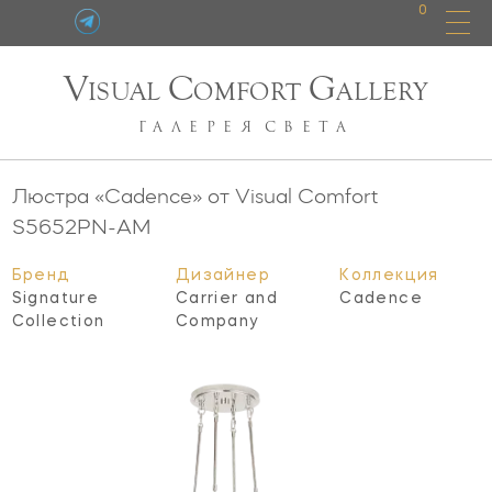
0
V
C
G
ISUAL
OMFORT
ALLERY
ГАЛЕРЕЯ
СВЕТА
Люстра «Cadence» от Visual Comfort
S5652PN-AM
Бренд
Дизайнер
Коллекция
Signature
Carrier and
Cadence
Collection
Company