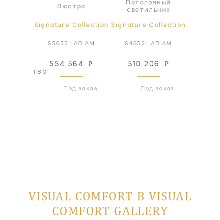
Потолочный
а
Люстра
Л
светильник
ollection
Signature Collection
Signature Collection
Signatur
AB-AM
S5653HAB-AM
S4652HAB-AM
S56
554 564
₽
510 206
₽
481
оизводства
Под заказ
Под заказ
VISUAL COMFORT В VISUAL
COMFORT GALLERY