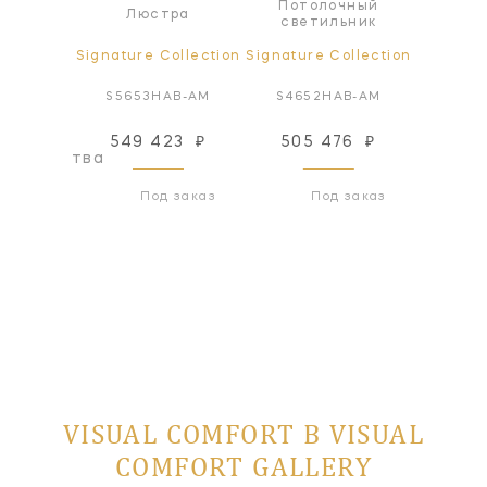
Потолочный
а
Люстра
Л
светильник
ollection
Signature Collection
Signature Collection
Signatur
AB-AM
S5653HAB-AM
S4652HAB-AM
S56
549 423
₽
505 476
₽
476
оизводства
Под заказ
Под заказ
VISUAL COMFORT В VISUAL
COMFORT GALLERY