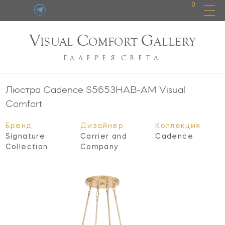
0
V
C
G
ISUAL
OMFORT
ALLERY
ГАЛЕРЕЯ
СВЕТА
Люстра Cadence
S5653HAB-AM
Visual
Comfort
Бренд
Дизайнер
Коллекция
Signature
Carrier and
Cadence
Collection
Company