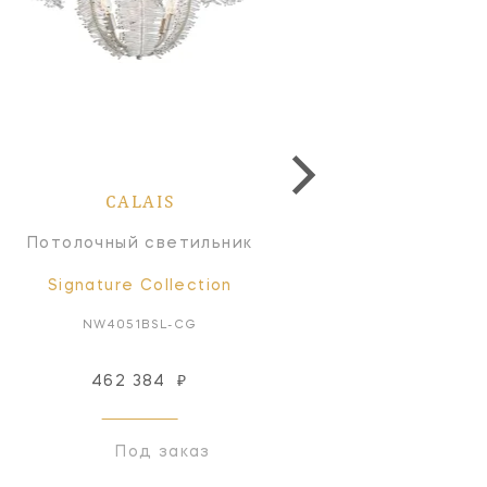
CALAIS
CALAIS
Потолочный светильник
Бра
Signature Collection
Signature Collectio
NW4051BSL-CG
NW2051GI-CG
462 384
₽
Снят с производств
Под заказ