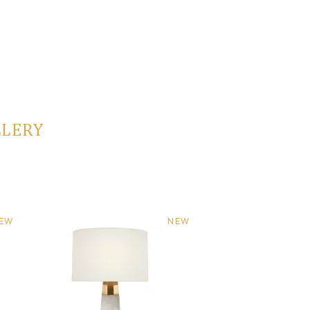
LLERY
EW
NEW