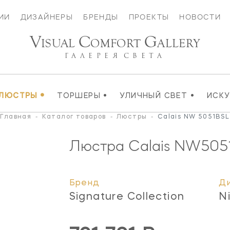
ИИ
ДИЗАЙНЕРЫ
БРЕНДЫ
ПРОЕКТЫ
НОВОСТИ
V
C
G
ISUAL
OMFORT
ALLERY
ГАЛЕРЕЯ
СВЕТА
•
•
•
ЛЮСТРЫ
ТОРШЕРЫ
УЛИЧНЫЙ СВЕТ
ИСК
Главная
-
Каталог товаров
-
Люстры
-
Calais NW 5051BSL
Люстра Calais
NW505
Бренд
Д
Signature Collection
N