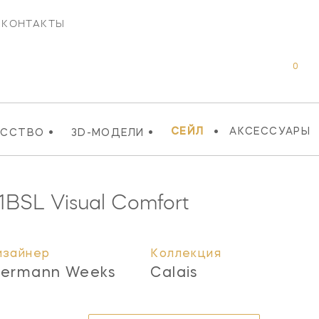
КОНТАКТЫ
0
•
•
•
СЕЙЛ
АКСЕССУАРЫ
УССТВО
3D-МОДЕЛИ
1BSL
Visual Comfort
изайнер
Коллекция
iermann Weeks
Calais