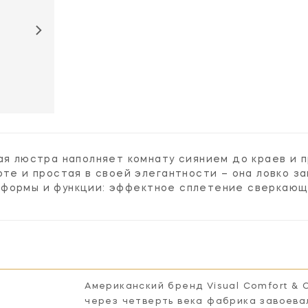
кая люстра наполняет комнату сиянием до краев и
оте и простая в своей элегантности – она ловко з
формы и функции: эффектное сплетение сверкающи
Американский бренд Visual Comfort & 
через четверть века фабрика завоева