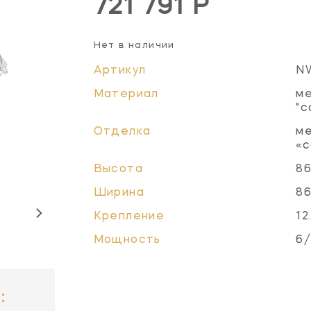
721 791 Р
Нет в наличии
Артикул
N
Материал
ме
"с
Отделка
ме
«с
Высота
86
Ширина
86
Крепление
12
Мощность
6/
: