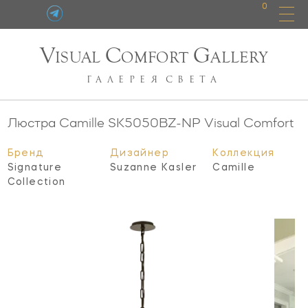
0
V
C
G
ISUAL
OMFORT
ALLERY
ГАЛЕРЕЯ
СВЕТА
Люстра Camille
SK5050BZ-NP
Visual Comfort
Бренд
Дизайнер
Коллекция
Signature
Suzanne Kasler
Camille
Collection