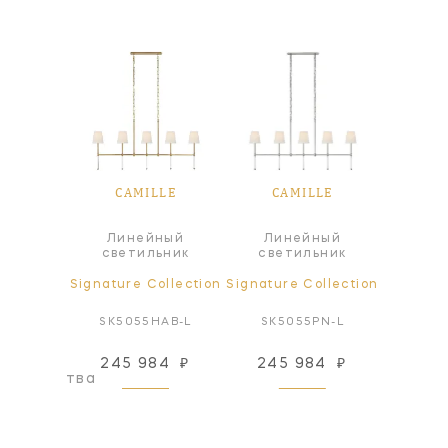
LLE
CAMILLE
CAMILLE
CA
Линейный
Линейный
ра
Л
светильник
светильник
ollection
Signature Collection
Signature Collection
Signatur
AB-NP
SK5055HAB-L
SK5055PN-L
SK50
245 984
₽
245 984
₽
217
оизводства